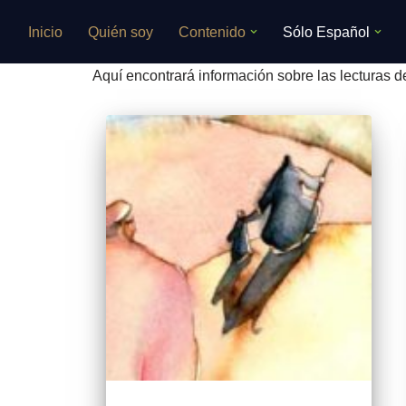
Inicio
Quién soy
Contenido
Sólo Español
Saltar
al
Aquí encontrará información sobre las lecturas de
contenido