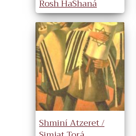
Rosh HaShaná
Shminí Atzeret /
Simjat Torá