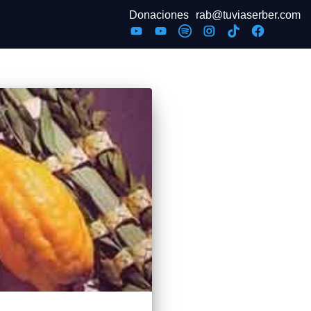
Donaciones
rab@tuviaserber.com