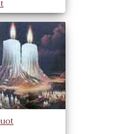
t
uot