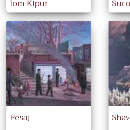
Iom Kipur
Suco
Pesaj
Shav