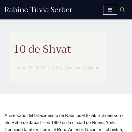
Rabino Tuvia Serber
Saltar
al
contenido
10 de Shvat
enero 26, 2018
Q & A
,
Vida Judía
,
Videos
Aniversario del fallecimiento de Rabí Iosef Itzjak Schneerson -
6to Rebe de Jabad – en 1950 en la ciudad de Nueva York.
Conocido también como el Rebe Anterior. Nació en Lubavitch,