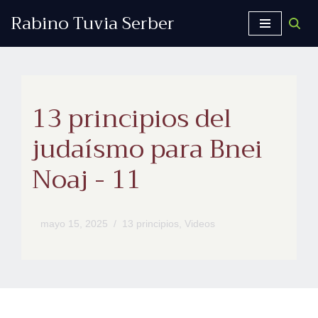
Rabino Tuvia Serber
Saltar
al
contenido
13 principios del
judaísmo para Bnei
Noaj - 11
mayo 15, 2025
13 principios
,
Videos