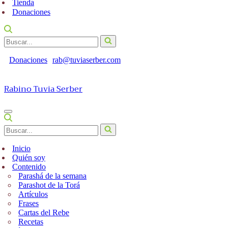
Tienda
Donaciones
Buscar...
Donaciones
rab@tuviaserber.com
Rabino Tuvia Serber
Menú
de
Buscar...
navegación
Inicio
Quién soy
Contenido
Parashá de la semana
Parashot de la Torá
Artículos
Frases
Cartas del Rebe
Recetas