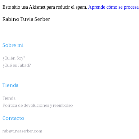
Este sitio usa Akismet para reducir el spam.
Aprende cómo se procesan
Rabino Tuvia Serber
Sobre mi
¿Quién Soy?
¿Qué es Jabad?
Tienda
Tienda
Política de devoluciones y reembolso
Contacto
rab@tuviaserber.com