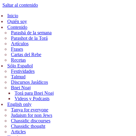
Saltar al contenido
Inicio
Quién soy
Contenido
Parashá de la semana
Parashot de la Torá
Artículos
Frases
Cartas del Rebe
Recetas
Sólo Español
Festividades
Talmud
Discursos Jasídicos
Bnei Noaj
Torá para Bnei Noaj
Videos y Podcasts
English only
Tanya for everyone
Judaism for non Jews
Chassidic discourses
Chassidic thought
Articles