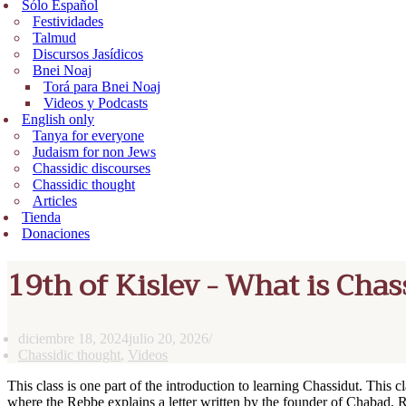
Sólo Español
Festividades
Talmud
Discursos Jasídicos
Bnei Noaj
Torá para Bnei Noaj
Videos y Podcasts
English only
Tanya for everyone
Judaism for non Jews
Chassidic discourses
Chassidic thought
Articles
Tienda
Donaciones
19th of Kislev - What is Chass
diciembre 18, 2024
julio 20, 2026
Chassidic thought
,
Videos
This class is one part of the introduction to learning Chassidut. This
where the Rebbe explains a letter written by the founder of Chabad, R