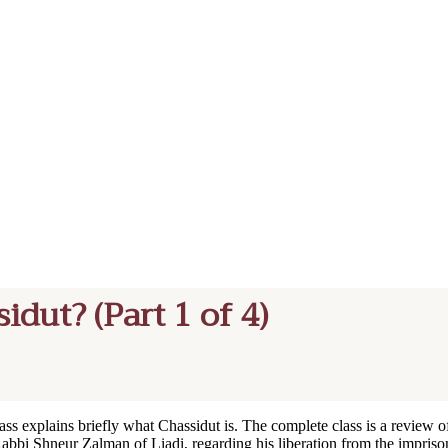
idut? (Part 1 of 4)
 class explains briefly what Chassidut is. The complete class is a review
abbi Shneur Zalman of Liadi, regarding his liberation from the impriso