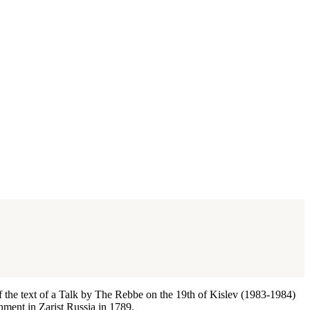
 of the text of a Talk by The Rebbe on the 19th of Kislev (1983-1984)
nment in Zarist Russia in 1789.