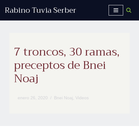
Rabino Tuvia Serber
Saltar
al
contenido
7 troncos, 30 ramas,
preceptos de Bnei
Noaj
enero 26, 2020
Bnei Noaj
,
Videos