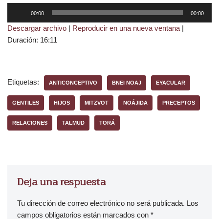
R
00:00
00:00
e
Descargar archivo
|
Reproducir en una nueva ventana
|
p
Duración: 16:11
r
o
d
u
Etiquetas:
ANTICONCEPTIVO
BNEI NOAJ
EYACULAR
c
t
GENTILES
HIJOS
MITZVOT
NOÁJIDA
PRECEPTOS
o
RELACIONES
TALMUD
TORÁ
r
d
e
a
u
Deja una respuesta
d
i
Tu dirección de correo electrónico no será publicada.
Los
o
campos obligatorios están marcados con
*