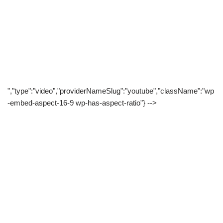
","type":"video","providerNameSlug":"youtube","className":"wp
-embed-aspect-16-9 wp-has-aspect-ratio"} -->