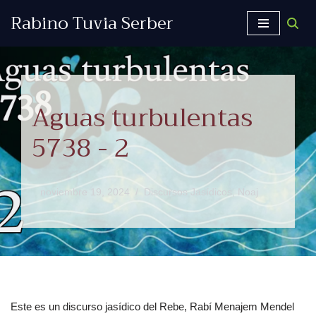
Rabino Tuvia Serber
Saltar
al
contenido
Aguas turbulentas
5738 - 2
noviembre 19, 2024
Discursos Jasídicos
,
Noaj
Este es un discurso jasídico del Rebe, Rabí Menajem Mendel