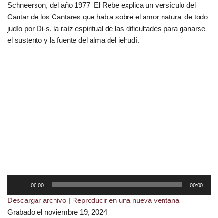
Schneerson, del año 1977. El Rebe explica un versículo del
Cantar de los Cantares que habla sobre el amor natural de todo
judío por Di-s, la raíz espiritual de las dificultades para ganarse
el sustento y la fuente del alma del iehudí.
R
00:00
00:00
e
Descargar archivo
|
Reproducir en una nueva ventana
|
p
Grabado el noviembre 19, 2024
r