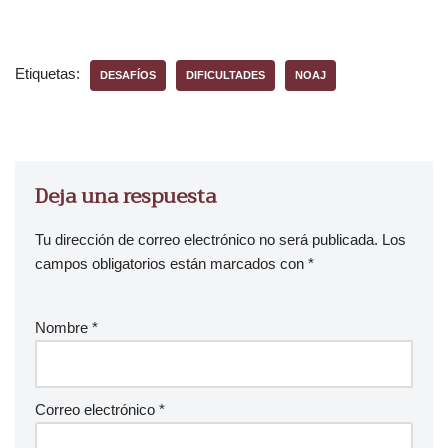
o
d
u
Etiquetas:
DESAFÍOS
DIFICULTADES
NOAJ
c
t
o
r
d
Deja una respuesta
e
a
Tu dirección de correo electrónico no será publicada.
Los
u
campos obligatorios están marcados con
*
d
i
Nombre
*
o
Correo electrónico
*