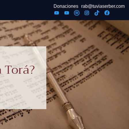
Donaciones
rab@tuviaserber.com
a Torá?