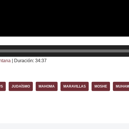
ntana
|
Duración: 34:37
ÚS
JUDAÍSMO
MAHOMA
MARAVILLAS
MOSHE
MUHA