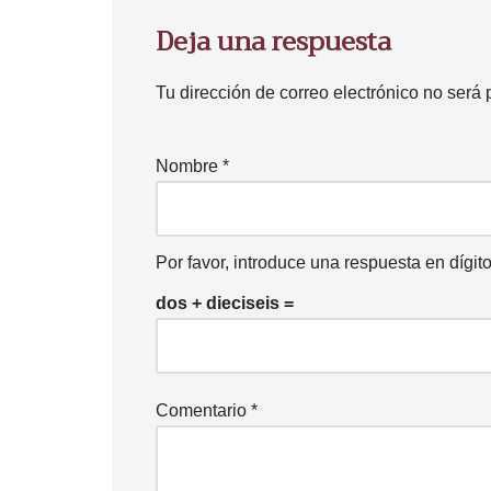
d
Deja una respuesta
e
a
Tu dirección de correo electrónico no será 
u
d
Nombre
*
i
o
Por favor, introduce una respuesta en dígito
dos + dieciseis =
Comentario
*