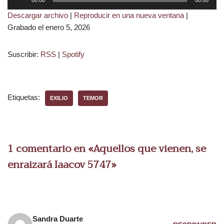
00:00
00:00
e
Descargar archivo
|
Reproducir en una nueva ventana
|
p
Grabado el enero 5, 2026
r
o
Suscribir:
RSS
|
Spotify
d
u
c
t
Etiquetas:
EXILIO
TEMOR
o
r
d
e
1 comentario en «Aquellos que vienen, se
a
enraizará Iaacov 5747»
u
d
i
o
Sandra Duarte