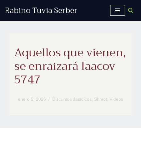
Rabino Tuvia Serber
Saltar
al
contenido
Aquellos que vienen,
se enraizará Iaacov
5747
enero 5, 2026
Discursos Jasídicos
,
Shmot
,
Videos