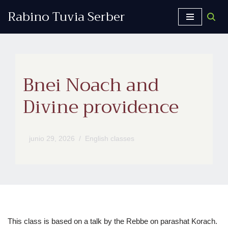
Rabino Tuvia Serber
Saltar
al
contenido
Bnei Noach and
Divine providence
junio 29, 2026
English classes
This class is based on a talk by the Rebbe on parashat Korach.