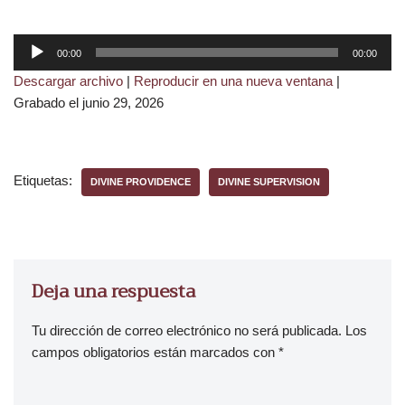
R
00:00
00:00
e
Descargar archivo
|
Reproducir en una nueva ventana
|
p
Grabado el junio 29, 2026
r
o
d
u
Etiquetas:
DIVINE PROVIDENCE
DIVINE SUPERVISION
c
t
o
r
d
Deja una respuesta
e
a
Tu dirección de correo electrónico no será publicada.
Los
u
campos obligatorios están marcados con
*
d
i