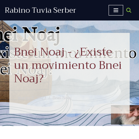
Rabino Tuvia Serber
Saltar
al
contenido
Bnei Noaj - ¿Existe
un movimiento Bnei
Noaj?
marzo 9, 2023
Bnei Noaj