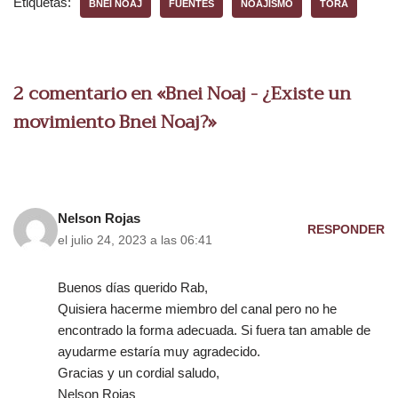
Etiquetas:
BNEI NOAJ
FUENTES
NOAJISMO
TORÁ
c
t
o
r
2 comentario en «Bnei Noaj - ¿Existe un
d
movimiento Bnei Noaj?»
e
a
u
d
i
Nelson Rojas
RESPONDER
o
el julio 24, 2023 a las 06:41
Buenos días querido Rab,
Quisiera hacerme miembro del canal pero no he
encontrado la forma adecuada. Si fuera tan amable de
ayudarme estaría muy agradecido.
Gracias y un cordial saludo,
Nelson Rojas