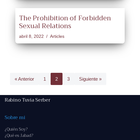
The Prohibition of Forbidden
Sexual Relations
abril 8, 2022
Articles
« Anterior
1
2
3
Siguiente »
Rabino Tuvia Serber
Sobre mi
¿Quién Soy?
¿Qué es Jabad?