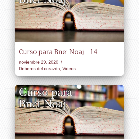
Curso para Bnei Noaj - 14
noviembre 29, 2020
Deberes del corazón
,
Videos