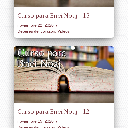
Curso para Bnei Noaj - 13
noviembre 22, 2020
Deberes del corazón
,
Videos
Curso para Bnei Noaj - 12
noviembre 15, 2020
Deberes del corazón
,
Videos