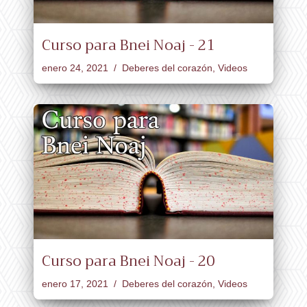
Curso para Bnei Noaj - 21
enero 24, 2021
Deberes del corazón
,
Videos
Curso para Bnei Noaj - 20
enero 17, 2021
Deberes del corazón
,
Videos