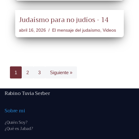
Judaísmo para no judíos - 14
abril 16, 2026
El mensaje del judaísmo
,
Videos
1
2
3
Siguiente »
Rabino Tuvia Serber
Sobre mi
¿Quién Soy?
¿Qué es Jabad?