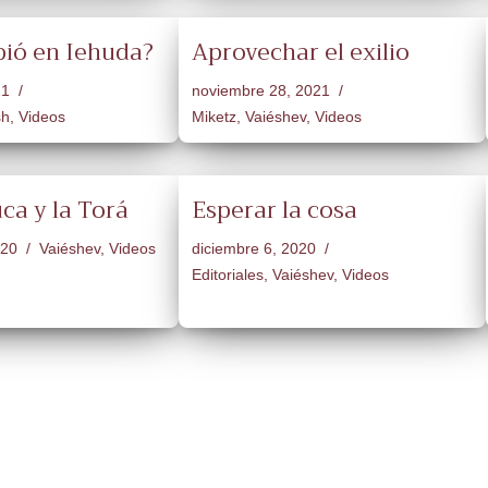
ió en Iehuda?
Aprovechar el exilio
21
noviembre 28, 2021
sh
,
Videos
Miketz
,
Vaiéshev
,
Videos
uca y la Torá
Esperar la cosa
020
Vaiéshev
,
Videos
diciembre 6, 2020
Editoriales
,
Vaiéshev
,
Videos