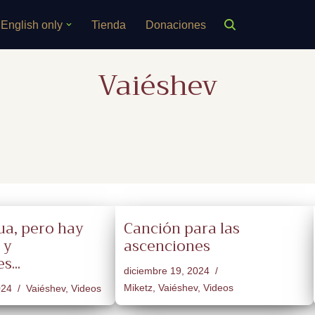
English only
Tienda
Donaciones
Vaiéshev
ua, pero hay
Canción para las
 y
ascenciones
...
diciembre 19, 2024
Miketz
,
Vaiéshev
,
Videos
024
Vaiéshev
,
Videos