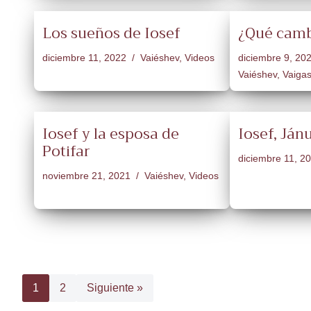
Los sueños de Iosef
¿Qué camb
diciembre 11, 2022
Vaiéshev
,
Videos
diciembre 9, 20
Vaiéshev
,
Vaiga
Iosef y la esposa de
Iosef, Ján
Potifar
diciembre 11, 2
noviembre 21, 2021
Vaiéshev
,
Videos
1
2
Siguiente »