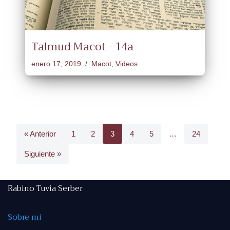
Talmud Macot - 14a
enero 17, 2019
Macot
,
Videos
« Anterior
1
2
3
4
5
…
24
Siguiente »
Rabino Tuvia Serber
Sobre mi