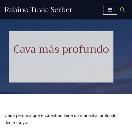
Rabino Tuvia Serber
Saltar
al
contenido
Cava más profundo
junio 2, 2011
Pensamientos
Cada persona que encuentras tiene un manantial profundo
dentro suyo.