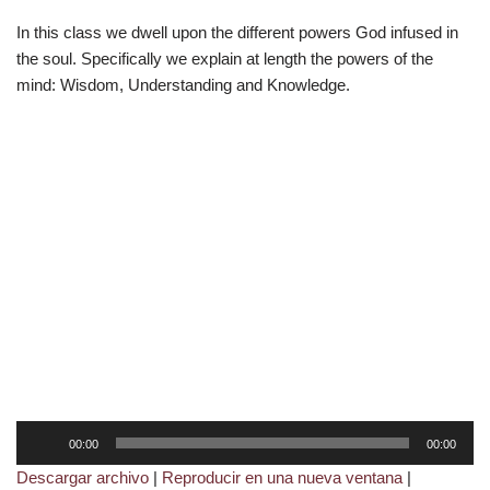
In this class we dwell upon the different powers God infused in
the soul. Specifically we explain at length the powers of the
mind: Wisdom, Understanding and Knowledge.
R
00:00
00:00
e
Descargar archivo
|
Reproducir en una nueva ventana
|
p