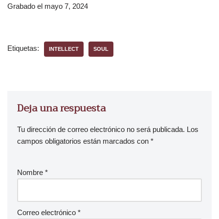
Grabado el mayo 7, 2024
r
o
d
u
Etiquetas:
INTELLECT
SOUL
c
t
o
r
d
Deja una respuesta
e
a
Tu dirección de correo electrónico no será publicada.
Los
u
campos obligatorios están marcados con
*
d
i
Nombre
*
o
Correo electrónico
*