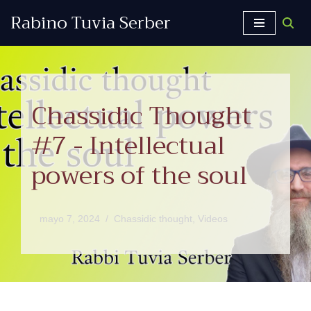
Rabino Tuvia Serber
Saltar
al
contenido
Chassidic Thought
#7 - Intellectual
powers of the soul
mayo 7, 2024
Chassidic thought
,
Videos