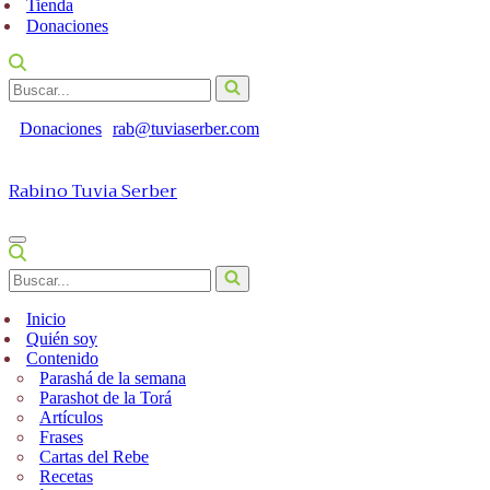
Tienda
Donaciones
Buscar...
Donaciones
rab@tuviaserber.com
Rabino Tuvia Serber
Menú
de
Buscar...
navegación
Inicio
Quién soy
Contenido
Parashá de la semana
Parashot de la Torá
Artículos
Frases
Cartas del Rebe
Recetas