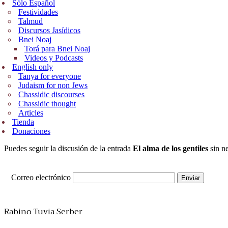
Sólo Español
Festividades
Talmud
Discursos Jasídicos
Bnei Noaj
Torá para Bnei Noaj
Videos y Podcasts
English only
Tanya for everyone
Judaism for non Jews
Chassidic discourses
Chassidic thought
Articles
Tienda
Donaciones
Puedes seguir la discusión de la entrada
El alma de los gentiles
sin ne
Correo electrónico
Rabino Tuvia Serber