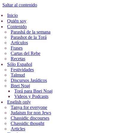
Saltar al contenido
Inicio
Quién soy
Contenido
Parashá de la semana
Parashot de la Torá
Artículos
Frases
Cartas del Rebe
Recetas
Sólo Español
Festividades
Talmud
Discursos Jasídicos
Bnei Noaj
Torá para Bnei Noaj
Videos y Podcasts
English only
Tanya for everyone
Judaism for non Jews
Chassidic discourses
Chassidic thought
Articles