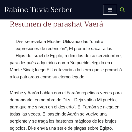
Rabino Tuvia Serber
Saltar
Resumen de parashat Vaerá
al
contenido
Di-s se revela a Moshe. Utilizando las "cuatro
expresiones de redención", El promete sacar a los
Hijos de Israel de Egipto, redimirlos de su servidumbre,
para después adquirirlos como Su pueblo elegido en el
Monte Sinaí; luego El los llevaría a la tierra que le prometió
a los patriarcas como su eterno legado.
Moshe y Aarón hablan con el Faraón repetidas veces para
demandarle, en nombre de Di-s, "Deja salir a Mi pueblo,
para que me sirvan en el desierto". El Faraón se niega en
todas las veces. El bastón de Aarón se vuelve una
serpiente y se traga los bastones mágicos de los brujos
egipcios. Di-s envía una serie de plagas sobre Egipto.