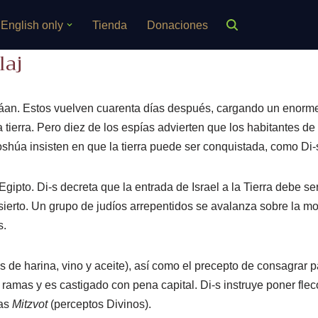
English only
Tienda
Donaciones
laj
áan. Estos vuelven cuarenta días después, cargando un enorme
ierra. Pero diez de los espías advierten que los habitantes de 
shúa insisten en que la tierra puede ser conquistada, como Di-s
 Egipto. Di-s decreta que la entrada de Israel a la Tierra debe
esierto. Un grupo de judíos arrepentidos se avalanza sobre la m
s.
s de harina, vino y aceite), así como el precepto de consagrar p
amas y es castigado con pena capital. Di-s instruye poner flec
las
Mitzvot
(perceptos Divinos).