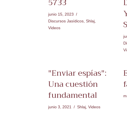
5733
D
junio 15, 2023
Discursos Jasídicos
,
Shlaj
,
Videos
ju
Di
V
"Enviar espías":
E
Una cuestión
f
fundamental
m
junio 3, 2021
Shlaj
,
Videos