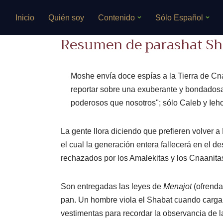
Inicio
Quién soy
Contenido
Sólo Español
Saltar
Resumen de parashat Sh
al
contenido
Moshe envía doce espías a la Tierra de Cn
reportar sobre una exuberante y bondadosa t
poderosos que nosotros"; sólo Caleb y Ieho
La gente llora diciendo que prefieren volver a
el cual la generación entera fallecerá en el d
rechazados por los Amalekitas y los Cnaanita
Son entregadas las leyes de
Menajot
(ofrenda
pan. Un hombre viola el Shabat cuando carga r
vestimentas para recordar la observancia de 