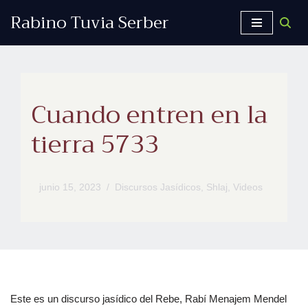
Rabino Tuvia Serber
Saltar
al
contenido
Cuando entren en la
tierra 5733
junio 15, 2023
Discursos Jasídicos
,
Shlaj
,
Videos
Este es un discurso jasídico del Rebe, Rabí Menajem Mendel