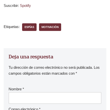
Suscribir:
Spotify
d
u
c
t
Etiquetas:
ESPÍAS
MOTIVACIÓN
o
r
d
e
a
Deja una respuesta
u
d
Tu dirección de correo electrónico no será publicada.
Los
i
campos obligatorios están marcados con
*
o
Nombre
*
Correo electrónico
*