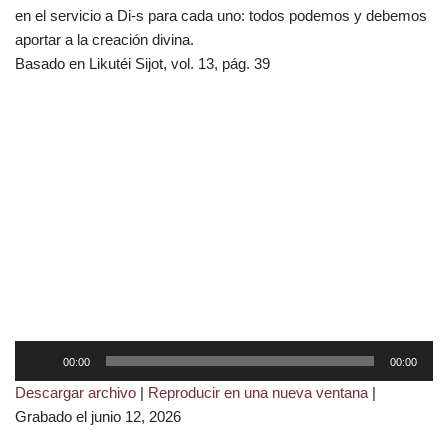
en el servicio a Di-s para cada uno: todos podemos y debemos
aportar a la creación divina.
Basado en Likutéi Sijot, vol. 13, pág. 39
R
00:00
00:00
e
Descargar archivo
|
Reproducir en una nueva ventana
|
p
Grabado el junio 12, 2026
r
o