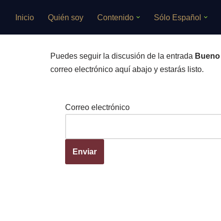
Inicio
Quién soy
Contenido
Sólo Español
Saltar
al
contenido
Puedes seguir la discusión de la entrada
Bueno 
correo electrónico aquí abajo y estarás listo.
Correo electrónico