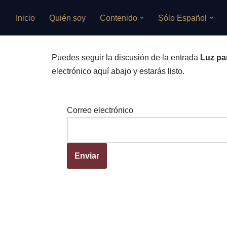
Inicio
Quién soy
Contenido
Sólo Español
Saltar
al
contenido
Puedes seguir la discusión de la entrada
Luz par
electrónico aquí abajo y estarás listo.
Correo electrónico