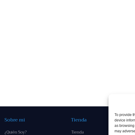
To provide t
Sobre mi
Tienda
device infor
as browsing 
¿Quién Soy?
Tienda
may adversel