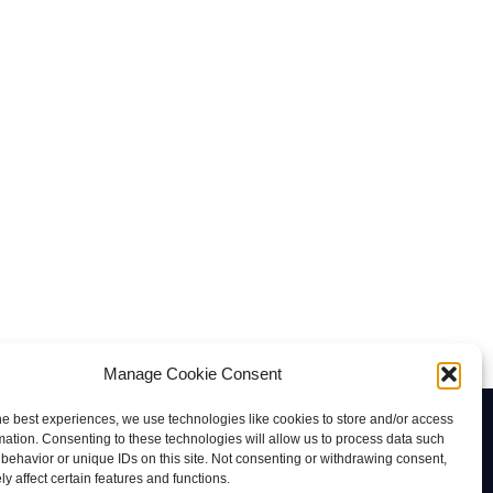
Manage Cookie Consent
he best experiences, we use technologies like cookies to store and/or access
Contacto
mation. Consenting to these technologies will allow us to process data such
behavior or unique IDs on this site. Not consenting or withdrawing consent,
rab@tuviaserber.com
y affect certain features and functions.