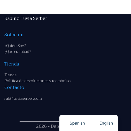
Rabino Tuvia Serber
Sobre mi
¿Quién Soy?
¿Qué es Jabad?
Tienda
Tienda
Política de devoluciones y reembolso
Contacto
rab@tuviaserber.com
Spanish
English
2026 - Derechos reservados