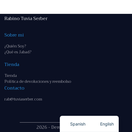
Rabino Tuvia Serber
Sobre mi
¿Quién Soy?
¿Qué es Jabad?
Tienda
Tienda
Política de devoluciones y reembolso
Contacto
rab@tuviaserber.com
Spanish
English
2026 - Derechos reservados