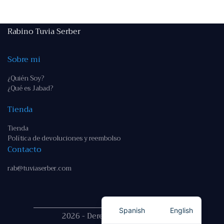
Rabino Tuvia Serber
Sobre mi
¿Quién Soy?
¿Qué es Jabad?
Tienda
Tienda
Política de devoluciones y reembolso
Contacto
rab@tuviaserber.com
Spanish
English
2026 - Derechos reservados