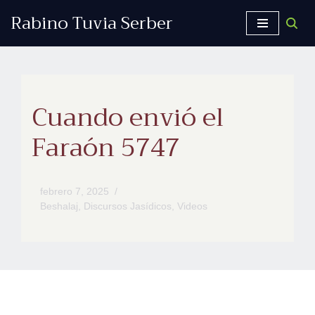
Rabino Tuvia Serber
Saltar
al
contenido
Cuando envió el
Faraón 5747
febrero 7, 2025
Beshalaj
,
Discursos Jasídicos
,
Videos