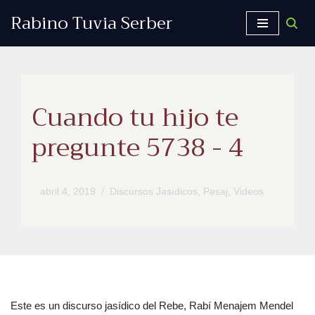
Rabino Tuvia Serber
Saltar
al
contenido
Cuando tu hijo te
pregunte 5738 - 4
abril 4, 2019
Discursos Jasídicos
,
Pesaj
,
Videos
Este es un discurso jasídico del Rebe, Rabí Menajem Mendel