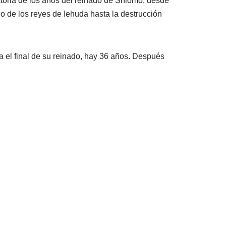
toria de los años del reinado de Shlomo, desde
do de los reyes de Iehuda hasta la destrucción
a el final de su reinado, hay 36 años. Después