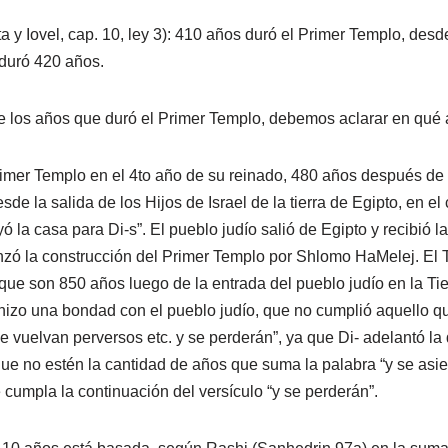
 Iovel, cap. 10, ley 3): 410 años duró el Primer Templo, desde
duró 420 años.
e los años que duró el Primer Templo, debemos aclarar en qué 
mer Templo en el 4to año de su reinado, 480 años después de l
esde la salida de los Hijos de Israel de la tierra de Egipto, en e
 la casa para Di-s”. El pueblo judío salió de Egipto y recibió 
nzó la construcción del Primer Templo por Shlomo HaMelej. El 
que son 850 años luego de la entrada del pueblo judío en la Tie
hizo una bondad con el pueblo judío, que no cumplió aquello q
 se vuelvan perversos etc. y se perderán”, ya que Di- adelantó la 
 que no estén la cantidad de años que suma la palabra “y se asi
 cumpla la continuación del versículo “y se perderán”.