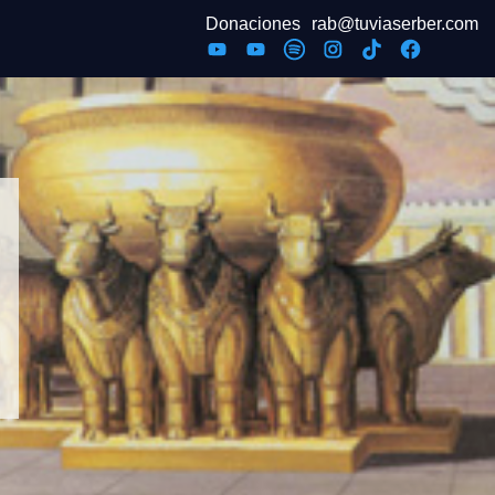
Donaciones
rab@tuviaserber.com