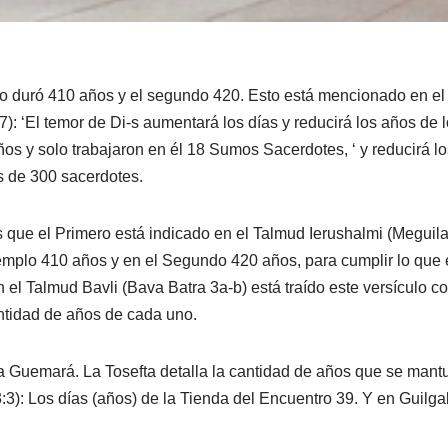
o duró 410 años y el segundo 420. Esto está mencionado en el 
7): ‘El temor de Di-s aumentará los días y reducirá los años de
años y solo trabajaron en él 18 Sumos Sacerdotes, ‘ y reducirá l
s de 300 sacerdotes.
e el Primero está indicado en el Talmud Ierushalmi (Meguila 1:
emplo 410 años y en el Segundo 420 años, para cumplir lo que est
n el Talmud Bavli (Bava Batra 3a-b) está traído este versícul
cantidad de años de cada uno.
la Guemará. La Tosefta detalla la cantidad de años que se man
:3): Los días (años) de la Tienda del Encuentro 39. Y en Guilga