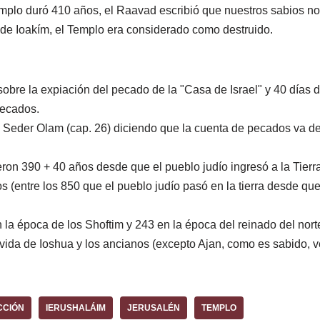
mplo duró 410 años, el Raavad escribió que nuestros sabios no
 de Ioakím, el Templo era considerado como destruido.
sobre la expiación del pecado de la "Casa de Israel" y 40 días
pecados.
l Seder Olam (cap. 26) diciendo que la cuenta de pecados va des
ron 390 + 40 años desde que el pueblo judío ingresó a la Tierra
s (entre los 850 que el pueblo judío pasó en la tierra desde que 
a época de los Shoftim y 243 en la época del reinado del norte
 vida de Ioshua y los ancianos (excepto Ajan, como es sabido, ve
CCIÓN
IERUSHALÁIM
JERUSALÉN
TEMPLO