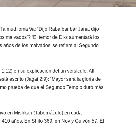
Talmud Ioma 9a: “Dijo Raba bar bar Jana, dijo
 los malvados’? ‘El temor de Di-s aumentará los
os años de los malvados’ se refiere al Segundo
12) en su explicación del un versículo. Allí
á escrito (Jagai 2:9): “Mayor será la gloria de
o como prueba de que el Segundo Templo duró más
tuvo en Mishkan (Tabernáculo) en cada
l 410 años. En Shilo 369. en Nov y Guivón 57. El