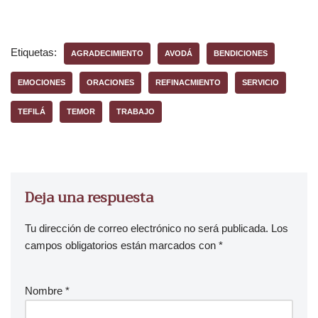
o
d
u
Etiquetas:
AGRADECIMIENTO
AVODÁ
BENDICIONES
c
t
EMOCIONES
ORACIONES
REFINACMIENTO
SERVICIO
o
TEFILÁ
TEMOR
TRABAJO
r
d
e
a
u
Deja una respuesta
d
i
Tu dirección de correo electrónico no será publicada.
Los
o
campos obligatorios están marcados con
*
Nombre
*