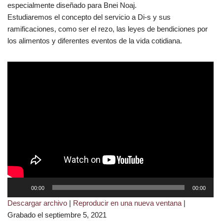
especialmente diseñado para Bnei Noaj.
Estudiaremos el concepto del servicio a Di-s y sus
ramificaciones, como ser el rezo, las leyes de bendiciones por
los alimentos y diferentes eventos de la vida cotidiana.
R
00:00
00:00
e
Descargar archivo
|
Reproducir en una nueva ventana
|
p
Grabado el septiembre 5, 2021
r