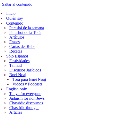
Saltar al contenido
Inicio
Quién soy
Contenido
Parashá de la semana
Parashot de la Torá
Artículos
Frases
Cartas del Rebe
Recetas
Sólo Español
Festividades
Talmud
Discursos Jasídicos
Bnei Noaj
Torá para Bnei Noaj
Videos y Podcasts
English only
Tanya for everyone
Judaism for non Jews
Chassidic discourses
Chassidic thought
Articles