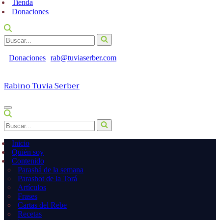
Tienda
Donaciones
Buscar...
Donaciones
rab@tuviaserber.com
Rabino Tuvia Serber
Menú
de
Buscar...
navegación
Inicio
Quién soy
Contenido
Parashá de la semana
Parashot de la Torá
Artículos
Frases
Cartas del Rebe
Recetas