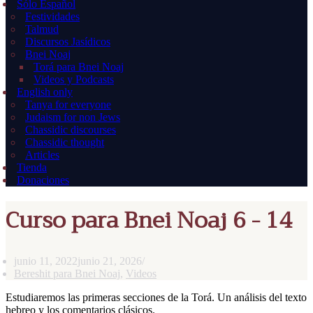
Sólo Español
Festividades
Talmud
Discursos Jasídicos
Bnei Noaj
Torá para Bnei Noaj
Videos y Podcasts
English only
Tanya for everyone
Judaism for non Jews
Chassidic discourses
Chassidic thought
Articles
Tienda
Donaciones
Curso para Bnei Noaj 6 - 14
junio 11, 2022
junio 21, 2026
Bereshit para Bnei Noaj
,
Videos
Estudiaremos las primeras secciones de la Torá. Un análisis del texto
hebreo y los comentarios clásicos.