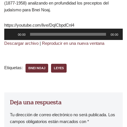
(1877-1958) analizando en profundidad los preceptos del
judaísmo para Bnei Noaj.
https://youtube.com/live/DqICbpdCnl4
R
00:00
00:00
e
Descargar archivo
|
Reproducir en una nueva ventana
p
r
o
d
Etiquetas:
BNEI NOAJ
LEYES
u
c
t
o
r
Deja una respuesta
d
e
Tu dirección de correo electrónico no será publicada.
Los
a
campos obligatorios están marcados con
*
u