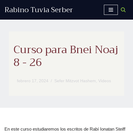
Rabino Tuvia Serber
Saltar
al
contenido
Curso para Bnei Noaj
8 - 26
febrero 17, 2024
Sefer Mitzvot Hashem
,
Videos
En este curso estudiaremos los escritos de Rabí Ionatan Steiff