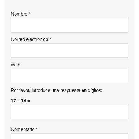
d
Nombre
*
i
o
Correo electrónico
*
Web
Por favor, introduce una respuesta en dígitos:
17 − 14 =
Comentario
*