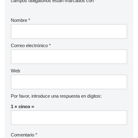
campos obligatorios están marcados con
*
u
d
Nombre
*
i
o
Correo electrónico
*
Web
Por favor, introduce una respuesta en dígitos:
1 × cinco =
Comentario
*