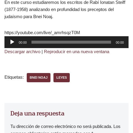
En este curso estudiaremos los escritos de Rabí Ionatan Steiff
(1877-1958) analizando en profundidad los preceptos del
judaísmo para Bnei Noaj.
https://youtube.com/live/_amrhsqzT0M
R
00:00
00:00
e
Descargar archivo
|
Reproducir en una nueva ventana
p
r
o
d
Etiquetas:
BNEI NOAJ
LEYES
u
c
t
o
r
Deja una respuesta
d
e
Tu dirección de correo electrónico no será publicada.
Los
a