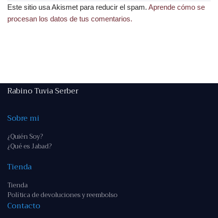
Este sitio usa Akismet para reducir el spam.
Aprende cómo se
procesan los datos de tus comentarios.
Rabino Tuvia Serber
Sobre mi
¿Quién Soy?
¿Qué es Jabad?
Tienda
Tienda
Política de devoluciones y reembolso
Contacto