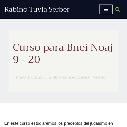
Rabino Tuvia Serber
Saltar
al
contenido
Curso para Bnei Noaj
9 - 20
mayo 10, 2025
El libro de la educación
,
Videos
En este curso estudiaremos los preceptos del judaísmo en