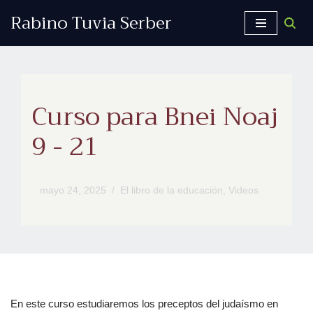
Rabino Tuvia Serber
Saltar
al
contenido
Curso para Bnei Noaj
9 - 21
mayo 24, 2025
El libro de la educación
,
Videos
En este curso estudiaremos los preceptos del judaísmo en