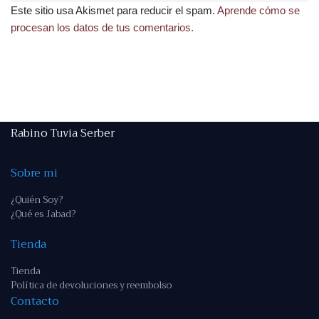
Este sitio usa Akismet para reducir el spam.
Aprende cómo se
procesan los datos de tus comentarios.
Rabino Tuvia Serber
Sobre mi
¿Quién Soy?
¿Qué es Jabad?
Tienda
Tienda
Política de devoluciones y reembolso
Contacto