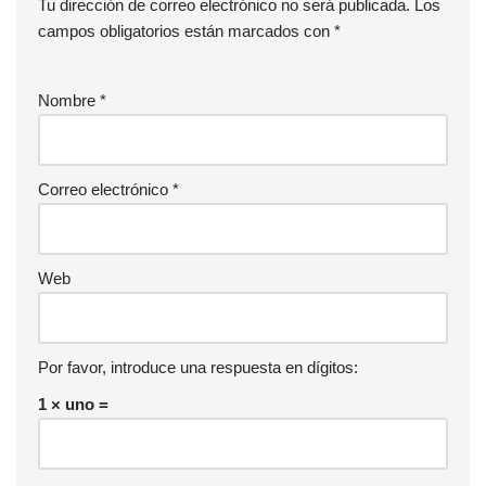
Tu dirección de correo electrónico no será publicada.
Los
a
campos obligatorios están marcados con
*
u
d
Nombre
*
i
o
Correo electrónico
*
Web
Por favor, introduce una respuesta en dígitos:
1 × uno =