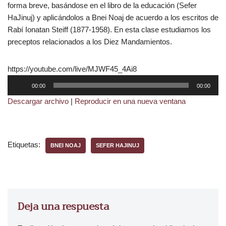
forma breve, basándose en el libro de la educación (Sefer
HaJinuj) y aplicándolos a Bnei Noaj de acuerdo a los escritos de
Rabí Ionatan Steiff (1877-1958). En esta clase estudiamos los
preceptos relacionados a los Diez Mandamientos.
https://youtube.com/live/MJWF45_4Ai8
R
00:00
00:00
e
Descargar archivo
|
Reproducir en una nueva ventana
p
r
o
d
Etiquetas:
BNEI NOAJ
SEFER HAJINUJ
u
c
t
o
r
Deja una respuesta
d
e