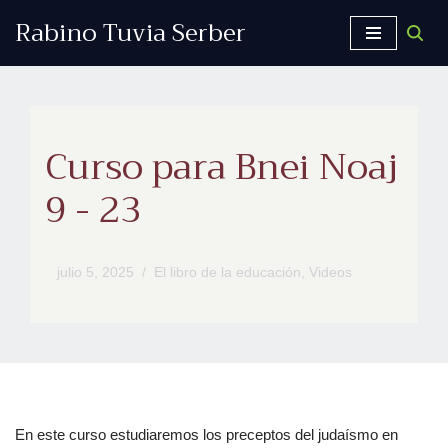
Rabino Tuvia Serber
Saltar
al
contenido
Curso para Bnei Noaj
9 - 23
julio 5, 2025
El libro de la educación
,
Videos
En este curso estudiaremos los preceptos del judaísmo en