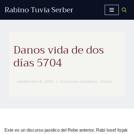
Rabino Tuvia Serber
Saltar
al
contenido
Danos vida de dos
días 5704
septiembre 8, 2020
Discursos Jasídicos
,
Videos
Este es un discurso jasídico del Rebe anterior, Rabí Iosef Itzjak