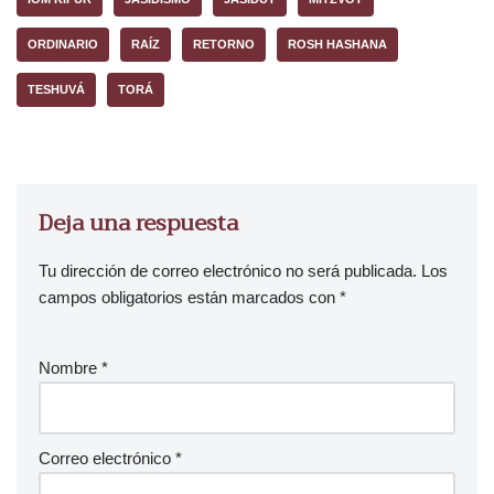
o
ORDINARIO
RAÍZ
RETORNO
ROSH HASHANA
r
d
TESHUVÁ
TORÁ
e
a
u
d
i
Deja una respuesta
o
Tu dirección de correo electrónico no será publicada.
Los
campos obligatorios están marcados con
*
Nombre
*
Correo electrónico
*