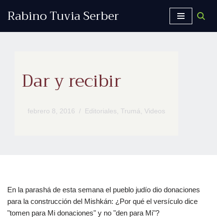
Rabino Tuvia Serber
Saltar
al
contenido
Dar y recibir
febrero 8, 2016
Editoriales
,
Trumá
,
Videos
En la parashá de esta semana el pueblo judío dio donaciones
para la construcción del Mishkán: ¿Por qué el versículo dice
"tomen para Mi donaciones" y no "den para Mi"?