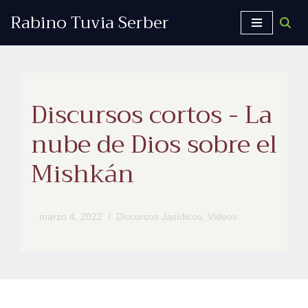
Rabino Tuvia Serber
Saltar
al
contenido
Discursos cortos - La
nube de Dios sobre el
Mishkán
marzo 4, 2022
Discursos Jasídicos
,
Videos