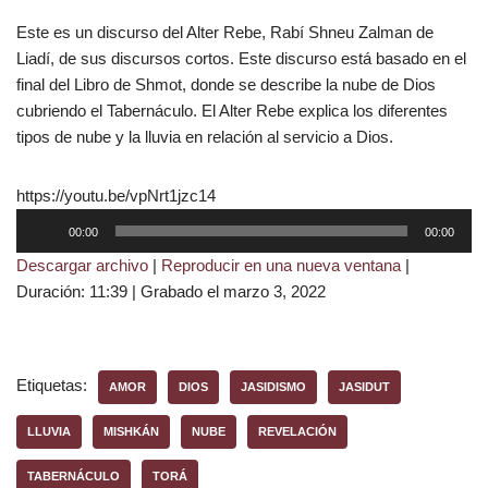
Este es un discurso del Alter Rebe, Rabí Shneu Zalman de
Liadí, de sus discursos cortos. Este discurso está basado en el
final del Libro de Shmot, donde se describe la nube de Dios
cubriendo el Tabernáculo. El Alter Rebe explica los diferentes
tipos de nube y la lluvia en relación al servicio a Dios.
https://youtu.be/vpNrt1jzc14
R
00:00
00:00
e
Descargar archivo
|
Reproducir en una nueva ventana
|
p
Duración: 11:39
|
Grabado el marzo 3, 2022
r
o
d
u
Etiquetas:
AMOR
DIOS
JASIDISMO
JASIDUT
c
t
LLUVIA
MISHKÁN
NUBE
REVELACIÓN
o
TABERNÁCULO
TORÁ
r