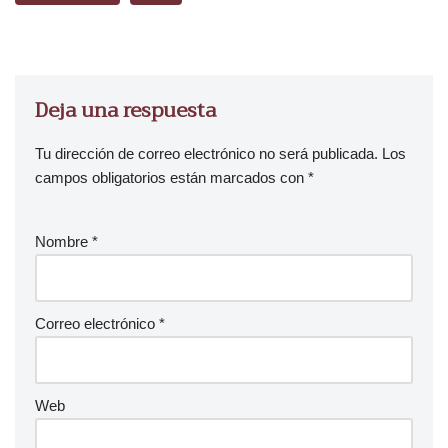
d
e
a
u
Deja una respuesta
d
i
Tu dirección de correo electrónico no será publicada.
Los
o
campos obligatorios están marcados con
*
Nombre
*
Correo electrónico
*
Web