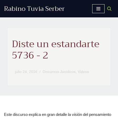
Rabino Tuvia Serber
Saltar
al
contenido
Diste un estandarte
5736 - 2
julio 24, 2016
Discursos Jasídicos
,
Videos
Este discurso explica en gran detalle la visión del pensamiento