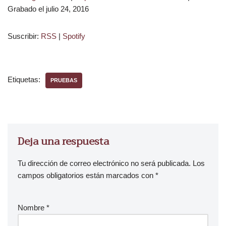
p
Grabado el julio 24, 2016
r
o
Suscribir:
RSS
|
Spotify
d
u
c
t
Etiquetas:
PRUEBAS
o
r
d
e
a
Deja una respuesta
u
d
Tu dirección de correo electrónico no será publicada.
Los
i
campos obligatorios están marcados con
*
o
Nombre
*