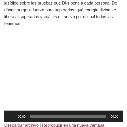
jasídico sobre las pruebas que Di-s pone a cada persona. De
dónde surge la fuerza para superarlas, qué energía divina se
libera al superarlas y cuál es el motivo por el cual todos las
tenemos.
R
00:00
00:00
e
Descargar archivo
|
Reproducir en una nueva ventana
|