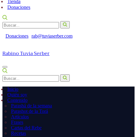
Tienda
Donaciones
Buscar...
Donaciones
rab@tuviaserber.com
Rabino Tuvia Serber
Menú
de
Buscar...
navegación
Inicio
Quién soy
Contenido
Parashá de la semana
Parashot de la Torá
Artículos
Frases
Cartas del Rebe
Recetas