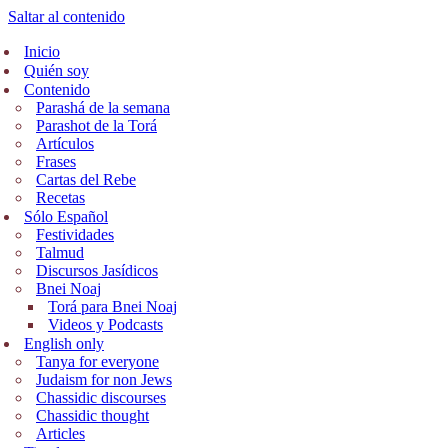
Saltar al contenido
Inicio
Quién soy
Contenido
Parashá de la semana
Parashot de la Torá
Artículos
Frases
Cartas del Rebe
Recetas
Sólo Español
Festividades
Talmud
Discursos Jasídicos
Bnei Noaj
Torá para Bnei Noaj
Videos y Podcasts
English only
Tanya for everyone
Judaism for non Jews
Chassidic discourses
Chassidic thought
Articles