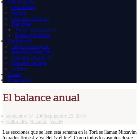
Sólo Español
Festividades
Talmud
Discursos Jasídicos
Bnei Noaj
Torá para Bnei Noaj
Videos y Podcasts
English only
Tanya for everyone
Judaism for non Jews
Chassidic discourses
Chassidic thought
Articles
Tienda
Donaciones
El balance anual
septiembre 14, 2006
septiembre 25, 2016
Editoriales
,
Nitzavím
,
Vaiélej
Las secciones que se leen esta semana en la Torá se llaman Nitzavím
(parados firmes) y Vaiélej (y él fue). Como todos los asuntos desde