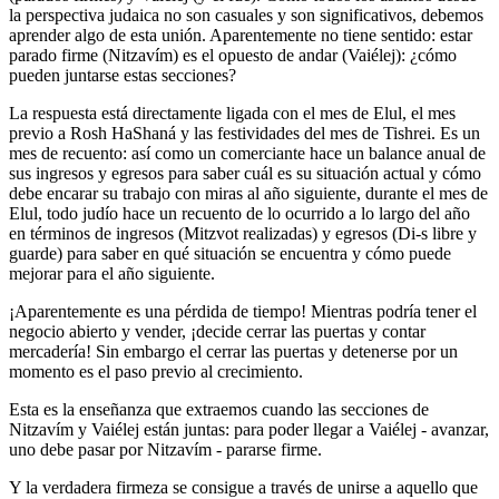
la perspectiva judaica no son casuales y son significativos, debemos
aprender algo de esta unión. Aparentemente no tiene sentido: estar
parado firme (Nitzavím) es el opuesto de andar (Vaiélej): ¿cómo
pueden juntarse estas secciones?
La respuesta está directamente ligada con el mes de Elul, el mes
previo a Rosh HaShaná y las festividades del mes de Tishrei. Es un
mes de recuento: así como un comerciante hace un balance anual de
sus ingresos y egresos para saber cuál es su situación actual y cómo
debe encarar su trabajo con miras al año siguiente, durante el mes de
Elul, todo judío hace un recuento de lo ocurrido a lo largo del año
en términos de ingresos (Mitzvot realizadas) y egresos (Di-s libre y
guarde) para saber en qué situación se encuentra y cómo puede
mejorar para el año siguiente.
¡Aparentemente es una pérdida de tiempo! Mientras podría tener el
negocio abierto y vender, ¡decide cerrar las puertas y contar
mercadería! Sin embargo el cerrar las puertas y detenerse por un
momento es el paso previo al crecimiento.
Esta es la enseñanza que extraemos cuando las secciones de
Nitzavím y Vaiélej están juntas: para poder llegar a Vaiélej - avanzar,
uno debe pasar por Nitzavím - pararse firme.
Y la verdadera firmeza se consigue a través de unirse a aquello que