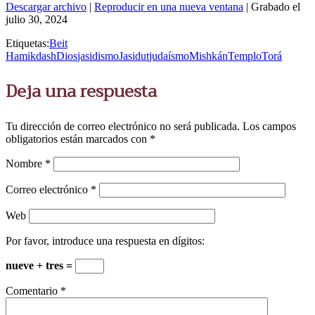
Descargar archivo
|
Reproducir en una nueva ventana
|
Grabado el
julio 30, 2024
Etiquetas:
Beit
Hamikdash
Dios
jasidismo
Jasidut
judaísmo
Mishkán
Templo
Torá
Deja una respuesta
Tu dirección de correo electrónico no será publicada.
Los campos
obligatorios están marcados con
*
Nombre
*
Correo electrónico
*
Web
Por favor, introduce una respuesta en dígitos:
nueve + tres =
Comentario
*