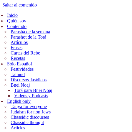
Saltar al contenido
Inicio
Quién soy
Contenido
Parashá de la semana
Parashot de la Torá
Artículos
Frases
Cartas del Rebe
Recetas
Sólo Español
Festividades
Talmud
Discursos Jasídicos
Bnei Noaj
Torá para Bnei Noaj
Videos y Podcasts
English only
Tanya for everyone
Judaism for non Jews
Chassidic discourses
Chassidic thought
Articles