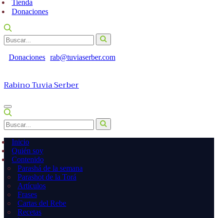
Tienda
Donaciones
Buscar...
Donaciones
rab@tuviaserber.com
Rabino Tuvia Serber
Menú
de
Buscar...
navegación
Inicio
Quién soy
Contenido
Parashá de la semana
Parashot de la Torá
Artículos
Frases
Cartas del Rebe
Recetas