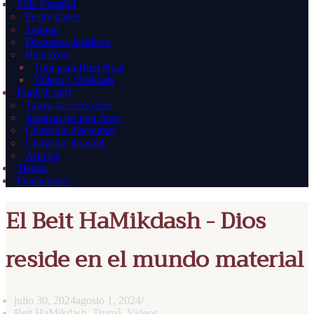
Sólo Español
Festividades
Talmud
Discursos Jasídicos
Bnei Noaj
Torá para Bnei Noaj
Videos y Podcasts
English only
Tanya for everyone
Judaism for non Jews
Chassidic discourses
Chassidic thought
Articles
Tienda
Donaciones
El Beit HaMikdash - Dios
reside en el mundo material
julio 30, 2024
agosto 1, 2024
Beit HaMikdash
,
Trumá
,
Videos