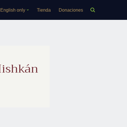
English only
Tienda
Donaciones
Mishkán