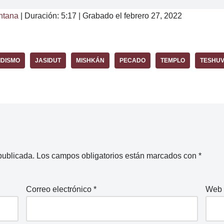
ntana
|
Duración: 5:17
|
Grabado el febrero 27, 2022
IDISMO
JASIDUT
MISHKÁN
PECADO
TEMPLO
TESHU
publicada.
Los campos obligatorios están marcados con
*
Correo electrónico
*
Web