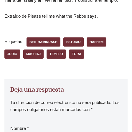
Tierra de Israel y ahí vivirán en paz. Y construirá el Templo.
Extraído de Please tell me what the Rebbe says.
Etiquetas:
BEIT HAMIKDASH
ESTUDIO
HASHEM
JUDÍO
MASHÍAJ
TEMPLO
TORÁ
Deja una respuesta
Tu dirección de correo electrónico no será publicada.
Los
campos obligatorios están marcados con
*
Nombre
*