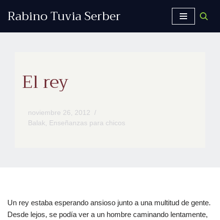
Rabino Tuvia Serber
Saltar
al
contenido
El rey
noviembre 26, 2012
Balak
,
Enseñanzas para chicos
Un rey estaba esperando ansioso junto a una multitud de gente.
Desde lejos, se podía ver a un hombre caminando lentamente,