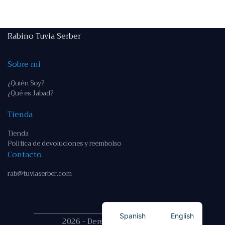
Rabino Tuvia Serber
Sobre mi
¿Quién Soy?
¿Qué es Jabad?
Tienda
Tienda
Política de devoluciones y reembolso
Contacto
rab@tuviaserber.com
Spanish
English
2026 - Derechos reservados