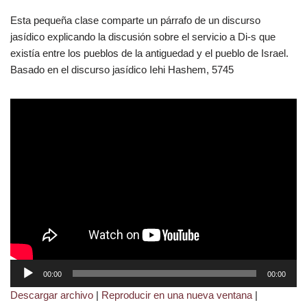
Esta pequeña clase comparte un párrafo de un discurso
jasídico explicando la discusión sobre el servicio a Di-s que
existía entre los pueblos de la antiguedad y el pueblo de Israel.
Basado en el discurso jasídico Iehi Hashem, 5745
R
00:00
00:00
e
Descargar archivo
|
Reproducir en una nueva ventana
|
p