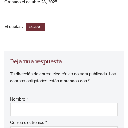
Grabado el octubre 28, 2025
r
o
d
u
Etiquetas:
JASIDUT
c
t
o
r
d
Deja una respuesta
e
a
Tu dirección de correo electrónico no será publicada.
Los
u
campos obligatorios están marcados con
*
d
i
Nombre
*
o
Correo electrónico
*