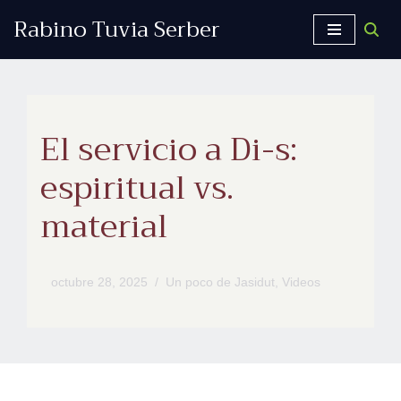
Rabino Tuvia Serber
Saltar
al
contenido
El servicio a Di-s:
espiritual vs.
material
octubre 28, 2025
Un poco de Jasidut
,
Videos