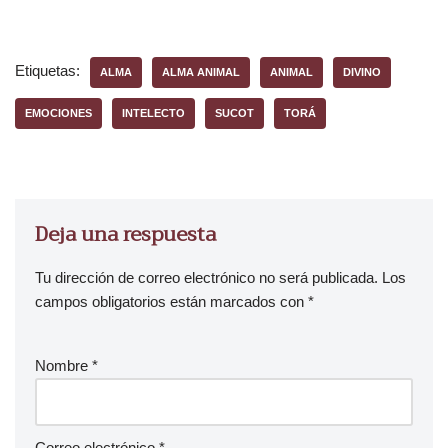
o
d
u
Etiquetas:
ALMA
ALMA ANIMAL
ANIMAL
DIVINO
c
t
EMOCIONES
INTELECTO
SUCOT
TORÁ
o
r
d
e
Deja una respuesta
a
u
Tu dirección de correo electrónico no será publicada.
Los
d
campos obligatorios están marcados con
*
i
o
Nombre
*
Correo electrónico
*