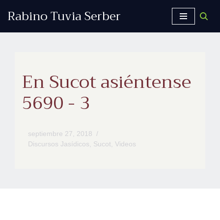
Rabino Tuvia Serber
Saltar
al
contenido
En Sucot asiéntense
5690 - 3
septiembre 27, 2018
Discursos Jasídicos
,
Sucot
,
Videos