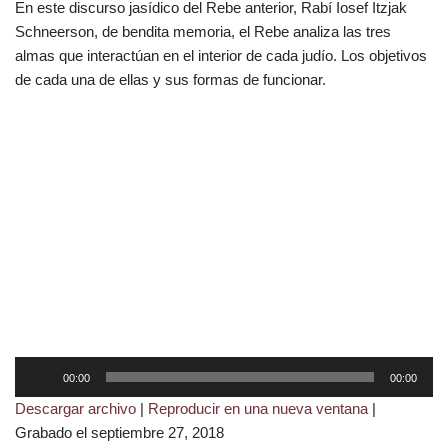
En este discurso jasídico del Rebe anterior, Rabí Iosef Itzjak
Schneerson, de bendita memoria, el Rebe analiza las tres
almas que interactúan en el interior de cada judío. Los objetivos
de cada una de ellas y sus formas de funcionar.
R
00:00
00:00
e
Descargar archivo
|
Reproducir en una nueva ventana
|
p
Grabado el septiembre 27, 2018
r