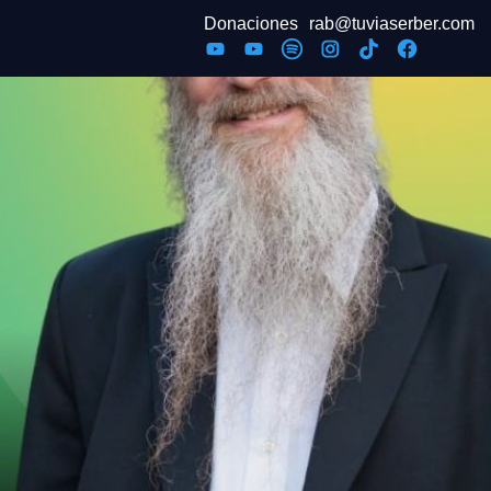
Donaciones
rab@tuviaserber.com