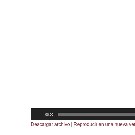
R
00:00
e
Descargar archivo
|
Reproducir en una nueva ve
p