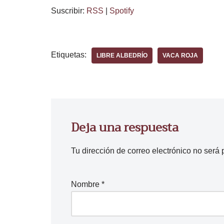
r
Suscribir:
RSS
|
Spotify
o
d
u
Etiquetas:
c
LIBRE ALBEDRÍO
VACA ROJA
t
o
r
d
Deja una respuesta
e
a
u
Tu dirección de correo electrónico no será 
d
i
Nombre
*
o