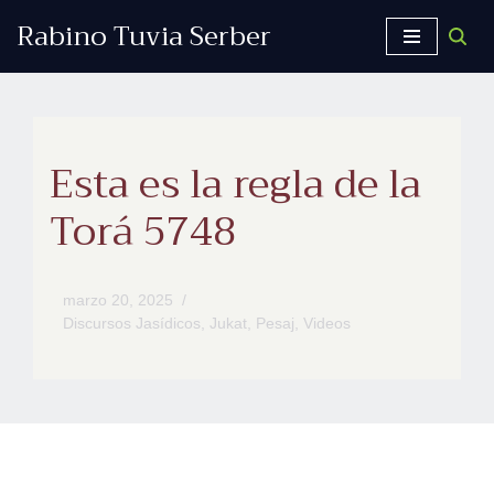
Rabino Tuvia Serber
Saltar
al
contenido
Esta es la regla de la
Torá 5748
marzo 20, 2025
Discursos Jasídicos
,
Jukat
,
Pesaj
,
Videos