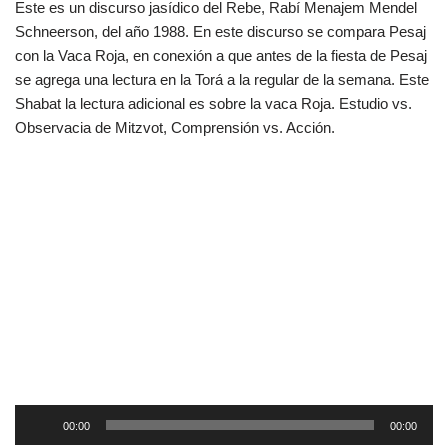
Este es un discurso jasídico del Rebe, Rabí Menajem Mendel
Schneerson, del año 1988. En este discurso se compara Pesaj
con la Vaca Roja, en conexión a que antes de la fiesta de Pesaj
se agrega una lectura en la Torá a la regular de la semana. Este
Shabat la lectura adicional es sobre la vaca Roja. Estudio vs.
Observacia de Mitzvot, Comprensión vs. Acción.
R
00:00
00:00
e