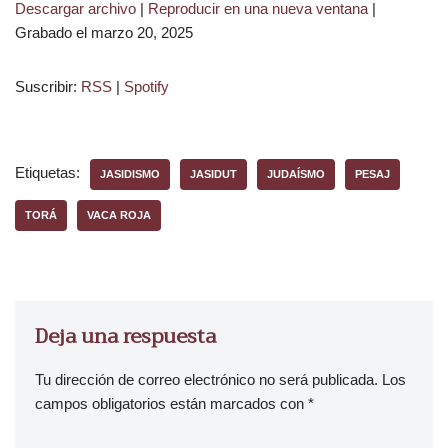
Descargar archivo
|
Reproducir en una nueva ventana
|
p
Grabado el marzo 20, 2025
r
o
Suscribir:
RSS
|
Spotify
d
u
c
t
Etiquetas:
JASIDISMO
JASIDUT
JUDAÍSMO
PESAJ
o
r
TORÁ
VACA ROJA
d
e
a
u
d
Deja una respuesta
i
o
Tu dirección de correo electrónico no será publicada.
Los
campos obligatorios están marcados con
*