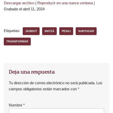
Descargar archivo
|
Reproducir en una nueva ventana
|
p
Grabado el abril 11, 2024
r
o
d
u
Etiquetas:
JASIDUT
MATZÁ
PESAJ
SUBYUGAR
c
t
TRANSFORMAR
o
r
d
e
Deja una respuesta
a
u
Tu dirección de correo electrónico no será publicada.
Los
d
campos obligatorios están marcados con
*
i
o
Nombre
*