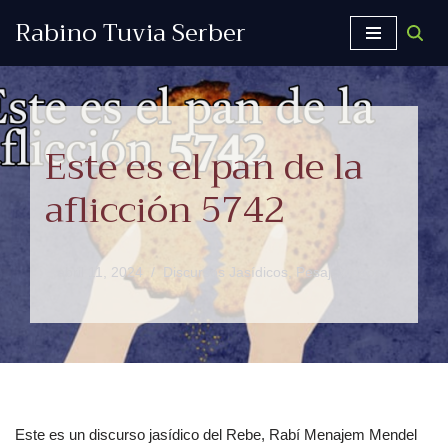
Rabino Tuvia Serber
Saltar
al
contenido
Este es el pan de la
aflicción 5742
abril 11, 2024
Discursos Jasídicos
,
Pesaj
,
Videos
Este es un discurso jasídico del Rebe, Rabí Menajem Mendel